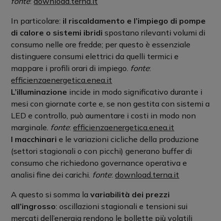
fonte
:
download.terna.it
In particolare:
il riscaldamento e l’impiego di pompe
di calore o sistemi ibridi
spostano rilevanti volumi di
consumo nelle ore fredde; per questo è essenziale
distinguere consumi elettrici da quelli termici e
mappare i profili orari di impiego.
fonte
:
efficienzaenergetica.enea.it
L’illuminazione
incide in modo significativo durante i
mesi con giornate corte e, se non gestita con sistemi a
LED e controllo, può aumentare i costi in modo non
marginale.
fonte
:
efficienzaenergetica.enea.it
I macchinari
e le variazioni cicliche della produzione
(settori stagionali o con picchi) generano buffer di
consumo che richiedono governance operativa e
analisi fine dei carichi.
fonte
:
download.terna.it
A questo si somma la
variabilità dei prezzi
all’ingrosso
: oscillazioni stagionali e tensioni sui
mercati dell’energia rendono le bollette più volatili