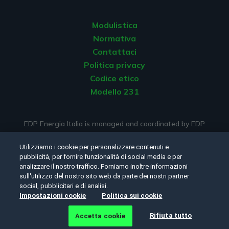
Modulistica
Normativa
Contattaci
Politica privacy
Codice etico
Modello 231
EDP Energia Italia is managed and coordinated by EDP
ENERGIAS DE PORTUGAL S.A.
Utilizziamo i cookie per personalizzare contenuti e
pubblicità, per fornire funzionalità di social media e per
analizzare il nostro traffico. Forniamo inoltre informazioni
sull'utilizzo del nostro sito web da parte dei nostri partner
Seguici:
social, pubblicitari e di analisi.
Impostazioni cookie
Politica sui cookie
©Copyright 2026 - EDP Energia Italia SRL. Tutti i diritti
Rifiuta tutto
Accetta cookie
riservati.
Politica privacy
e
cookie