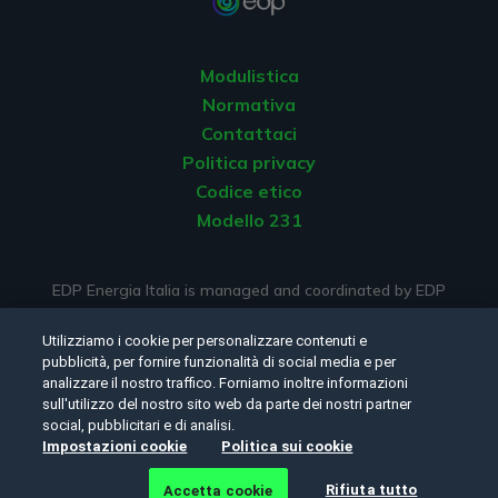
Modulistica
Normativa
Contattaci
Politica privacy
Codice etico
Modello 231
EDP Energia Italia is managed and coordinated by EDP
ENERGIAS DE PORTUGAL S.A.
Utilizziamo i cookie per personalizzare contenuti e
pubblicità, per fornire funzionalità di social media e per
analizzare il nostro traffico. Forniamo inoltre informazioni
sull'utilizzo del nostro sito web da parte dei nostri partner
Seguici:
social, pubblicitari e di analisi.
Impostazioni cookie
Politica sui cookie
©Copyright 2026 - EDP Energia Italia SRL. Tutti i diritti
Rifiuta tutto
Accetta cookie
riservati.
Politica privacy
e
cookie